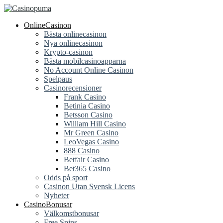
OnlineCasinon
Bästa onlinecasinon
Nya onlinecasinon
Krypto-casinon
Bästa mobilcasinoapparna
No Account Online Casinon
Spelpaus
Casinorecensioner
Frank Casino
Betinia Casino
Betsson Casino
William Hill Casino
Mr Green Casino
LeoVegas Casino
888 Casino
Betfair Casino
Bet365 Casino
Odds på sport
Casinon Utan Svensk Licens
Nyheter
CasinoBonusar
Välkomstbonusar
Free Spins