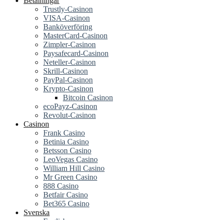
Betalningar
Trustly-Casinon
VISA-Casinon
Banköverföring
MasterCard-Casinon
Zimpler-Casinon
Paysafecard-Casinon
Neteller-Casinon
Skrill-Casinon
PayPal-Casinon
Krypto-Casinon
Bitcoin Casinon
ecoPayz-Casinon
Revolut-Casinon
Casinon
Frank Casino
Betinia Casino
Betsson Casino
LeoVegas Casino
William Hill Casino
Mr Green Casino
888 Casino
Betfair Casino
Bet365 Casino
Svenska