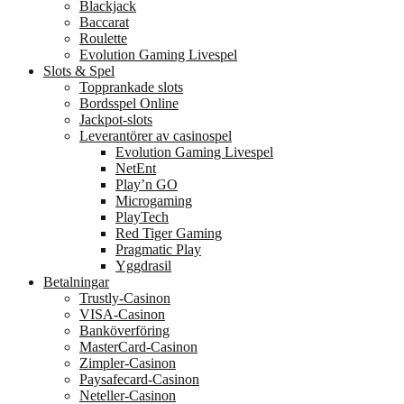
Blackjack
Baccarat
Roulette
Evolution Gaming Livespel
Slots & Spel
Topprankade slots
Bordsspel Online
Jackpot-slots
Leverantörer av casinospel
Evolution Gaming Livespel
NetEnt
Play’n GO
Microgaming
PlayTech
Red Tiger Gaming
Pragmatic Play
Yggdrasil
Betalningar
Trustly-Casinon
VISA-Casinon
Banköverföring
MasterCard-Casinon
Zimpler-Casinon
Paysafecard-Casinon
Neteller-Casinon