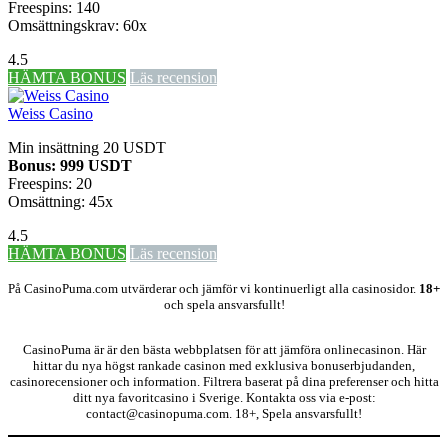
Freespins: 140
Omsättningskrav: 60x
4.5
HÄMTA BONUS
Läs recension
Weiss Casino
Min insättning 20 USDT
Bonus: 999 USDT
Freespins: 20
Omsättning: 45x
4.5
HÄMTA BONUS
Läs recension
På
CasinoPuma.com
utvärderar och jämför vi kontinuerligt alla casinosidor.
18+
och spela ansvarsfullt!
CasinoPuma är är den bästa webbplatsen för att jämföra onlinecasinon. Här
hittar du nya högst rankade casinon med exklusiva bonuserbjudanden,
casinorecensioner och information. Filtrera baserat på dina preferenser och hitta
ditt nya favoritcasino i Sverige. Kontakta oss via e-post:
contact@casinopuma.com. 18+, Spela ansvarsfullt!