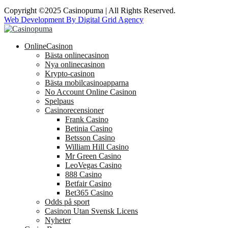
Copyright ©2025 Casinopuma | All Rights Reserved.
Web Development By Digital Grid Agency
OnlineCasinon
Bästa onlinecasinon
Nya onlinecasinon
Krypto-casinon
Bästa mobilcasinoapparna
No Account Online Casinon
Spelpaus
Casinorecensioner
Frank Casino
Betinia Casino
Betsson Casino
William Hill Casino
Mr Green Casino
LeoVegas Casino
888 Casino
Betfair Casino
Bet365 Casino
Odds på sport
Casinon Utan Svensk Licens
Nyheter