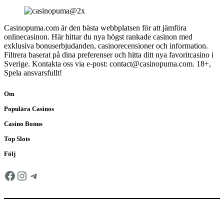
Casinopuma.com är den bästa webbplatsen för att jämföra
onlinecasinon. Här hittar du nya högst rankade casinon med
exklusiva bonuserbjudanden, casinorecensioner och information.
Filtrera baserat på dina preferenser och hitta ditt nya favoritcasino i
Sverige. Kontakta oss via e-post: contact@casinopuma.com. 18+,
Spela ansvarsfullt!
Om
Populära Casinos
Casino Bonus
Top Slots
Följ
Facebook
Instagram
Telegram