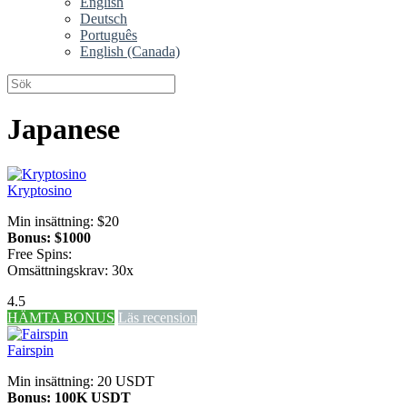
English
Deutsch
Português
English (Canada)
Japanese
Kryptosino
Min insättning: $20
Bonus: $1000
Free Spins:
Omsättningskrav: 30x
4.5
HÄMTA BONUS
Läs recension
Fairspin
Min insättning: 20 USDT
Bonus: 100K USDT