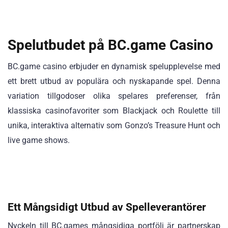
Spelutbudet på BC.game Casino
BC.game casino erbjuder en dynamisk spelupplevelse med
ett brett utbud av populära och nyskapande spel. Denna
variation tillgodoser olika spelares preferenser, från
klassiska casinofavoriter som Blackjack och Roulette till
unika, interaktiva alternativ som Gonzo’s Treasure Hunt och
live game shows.
Ett Mångsidigt Utbud av Spelleverantörer
Nyckeln till BC.games mångsidiga portfölj är partnerskap