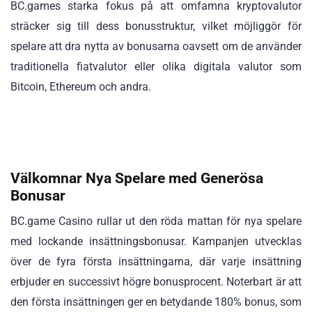
BC.games starka fokus på att omfamna kryptovalutor
sträcker sig till dess bonusstruktur, vilket möjliggör för
spelare att dra nytta av bonusarna oavsett om de använder
traditionella fiatvalutor eller olika digitala valutor som
Bitcoin, Ethereum och andra.
Välkomnar Nya Spelare med Generösa
Bonusar
BC.game Casino rullar ut den röda mattan för nya spelare
med lockande insättningsbonusar. Kampanjen utvecklas
över de fyra första insättningarna, där varje insättning
erbjuder en successivt högre bonusprocent. Noterbart är att
den första insättningen ger en betydande 180% bonus, som