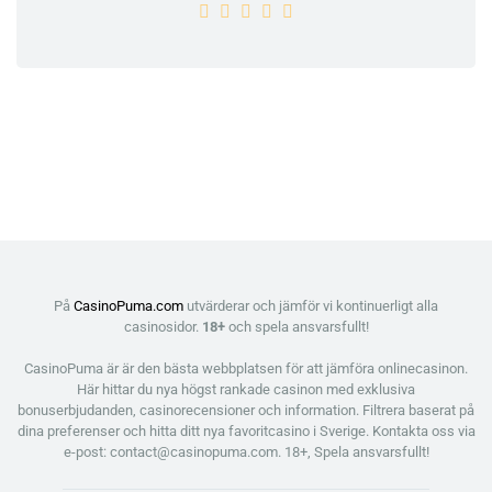
På
CasinoPuma.com
utvärderar och jämför vi kontinuerligt alla
casinosidor.
18+
och spela ansvarsfullt!
CasinoPuma är är den bästa webbplatsen för att jämföra onlinecasinon.
Här hittar du nya högst rankade casinon med exklusiva
bonuserbjudanden, casinorecensioner och information. Filtrera baserat på
dina preferenser och hitta ditt nya favoritcasino i Sverige. Kontakta oss via
e-post: contact@casinopuma.com. 18+, Spela ansvarsfullt!