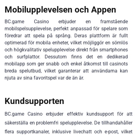
Mobilupplevelsen och Appen
BC.game Casino erbjuder en framstående
mobilspelsupplevelse, perfekt anpassad för spelare som
föredrar att spela på språng. Deras plattform är fullt
optimerad för mobila enheter, vilket möjliggör en sömlös
och högkvalitativ spelupplevelse direkt från smartphones
och surfplattor. Dessutom finns det en dedikerad
mobilapp som ger snabb och enkel åtkomst till casinots
breda spelutbud, vilket garanterar att användarna kan
njuta av sina favoritspel var de än är.
Kundsupporten
BC.game Casino erbjuder effektiv kundsupport för att
säkerställa en problemfri spelupplevelse. De tillhandahåller
flera supportkanaler, inklusive livechatt och e-post, vilket