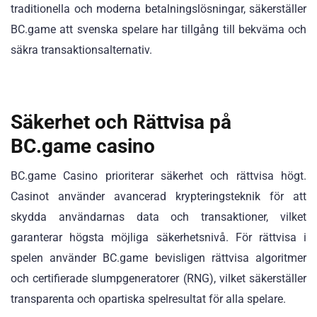
traditionella och moderna betalningslösningar, säkerställer
BC.game att svenska spelare har tillgång till bekväma och
säkra transaktionsalternativ.
Säkerhet och Rättvisa på
BC.game casino
BC.game Casino prioriterar säkerhet och rättvisa högt.
Casinot använder avancerad krypteringsteknik för att
skydda användarnas data och transaktioner, vilket
garanterar högsta möjliga säkerhetsnivå. För rättvisa i
spelen använder BC.game bevisligen rättvisa algoritmer
och certifierade slumpgeneratorer (RNG), vilket säkerställer
transparenta och opartiska spelresultat för alla spelare.