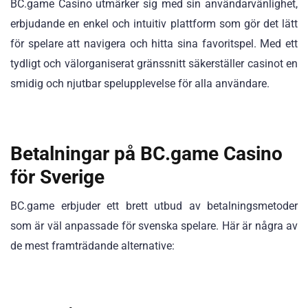
BC.game Casino utmärker sig med sin användarvänlighet,
erbjudande en enkel och intuitiv plattform som gör det lätt
för spelare att navigera och hitta sina favoritspel. Med ett
tydligt och välorganiserat gränssnitt säkerställer casinot en
smidig och njutbar spelupplevelse för alla användare.
Betalningar på BC.game Casino
för Sverige
BC.game erbjuder ett brett utbud av betalningsmetoder
som är väl anpassade för svenska spelare. Här är några av
de mest framträdande alternative: