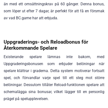
än med ett omsättningskrav på 60 gånger. Denna bonus,
som löper ut efter 7 dagar, är perfekt för att få en försmak
av vad BC.game har att erbjuda.
Uppgraderings- och Reloadbonus för
Återkommande Spelare
Existerande spelare lämnas inte bakom, med
Uppgraderingsbonusen som erbjuder belöningar när
spelare klättrar i graderna. Detta system motiverar fortsatt
spel, och förvandlar varje spel till ett steg mot större
belöningar. Dessutom tillåter Reload-funktionen spelare att
schemalägga sina bonusar, vilket lägger till en personlig
prägel på spelupplevelsen.