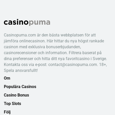
Casinopuma.com är den bästa webbplatsen för att
jämföra onlinecasinon. Här hittar du nya högst rankade
casinon med exklusiva bonuserbjudanden,
casinorecensioner och information. Filtrera baserat på
dina preferenser och hitta ditt nya favoritcasino i Sverige.
Kontakta oss via e-post: contact@casinopuma.com. 18+,
Spela ansvarsfullt!
Om
Populära Casinos
Casino Bonus
Top Slots
Följ