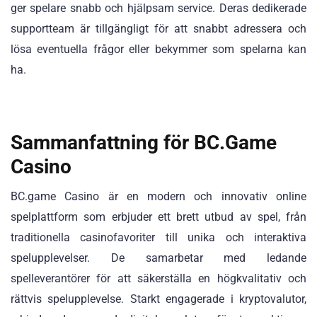
ger spelare snabb och hjälpsam service. Deras dedikerade
supportteam är tillgängligt för att snabbt adressera och
lösa eventuella frågor eller bekymmer som spelarna kan
ha.
Sammanfattning för BC.Game
Casino
BC.game Casino är en modern och innovativ online
spelplattform som erbjuder ett brett utbud av spel, från
traditionella casinofavoriter till unika och interaktiva
spelupplevelser. De samarbetar med ledande
spelleverantörer för att säkerställa en högkvalitativ och
rättvis spelupplevelse. Starkt engagerade i kryptovalutor,