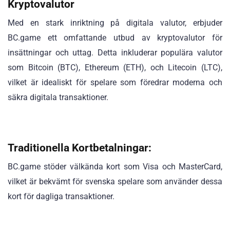
Kryptovalutor
Med en stark inriktning på digitala valutor, erbjuder
BC.game ett omfattande utbud av kryptovalutor för
insättningar och uttag. Detta inkluderar populära valutor
som Bitcoin (BTC), Ethereum (ETH), och Litecoin (LTC),
vilket är idealiskt för spelare som föredrar moderna och
säkra digitala transaktioner.
Traditionella Kortbetalningar:
BC.game stöder välkända kort som Visa och MasterCard,
vilket är bekvämt för svenska spelare som använder dessa
kort för dagliga transaktioner.