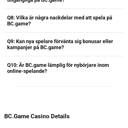
Q8: Vilka är några nackdelar med att spela på
BC.game?
Q9: Kan nya spelare förvänta sig bonusar eller
kampanjer på BC.game?
Q10: Är BC.game lämplig för nybörjare inom
online-spelande?
BC.Game Casino Details