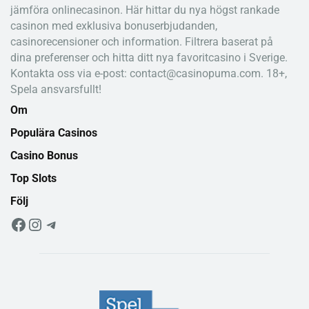
jämföra onlinecasinon. Här hittar du nya högst rankade
casinon med exklusiva bonuserbjudanden,
casinorecensioner och information. Filtrera baserat på
dina preferenser och hitta ditt nya favoritcasino i Sverige.
Kontakta oss via e-post: contact@casinopuma.com. 18+,
Spela ansvarsfullt!
Om
Populära Casinos
Casino Bonus
Top Slots
Följ
F
I
T
a
n
e
c
s
l
e
t
e