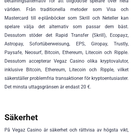
betalningsalternativ för att tillgodose spelare över hela
världen. Från traditionella metoder som Visa och
Mastercard till e-plånböcker som Skrill och Neteller kan
spelare välja det alternativ som passar dem bäst.
Dessutom stöder det Rapid Transfer (Skrill), Ecopayz,
Astropay, Sofortüberweisung, EPS, Giropay, Trustly,
Paysafe, Neosurf, Bitcoin, Ethereum, Litecoin och Ripple.
Dessutom accepterar Vegaz Casino olika kryptovalutor,
inklusive Bitcoin, Ethereum, Litecoin och Ripple, vilket
säkerställer problemfria transaktioner för kryptoentusiaster.
Det minsta uttagsgränsen är endast 20 €.
Säkerhet
På Vegaz Casino är säkerhet och rättvisa av högsta vikt,