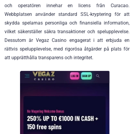
och operatören innehar en licens från Curacao.
Webbplatsen använder standard SSL-kryptering för att
skydda spelarnas personliga och finansiella information,
vilket säkerställer säkra transaktioner och spelupplevelse.
Dessutom är Vegaz Casino engagerat i att erbjuda en
rättvis spelupplevelse, med rigorösa åtgärder på plats för
att upprätthålla transparens och integritet.