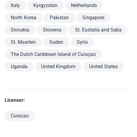
Italy
Kyrgyzstan
Netherlands
North Korea
Pakistan
Singapore
Slovakia
Slovenia
St. Eustatia and Saba
St. Maarten
Sudan
Syria
The Dutch Caribbean Island of Curaçao
Uganda
United Kingdom
United States
Licenser:
Curacao