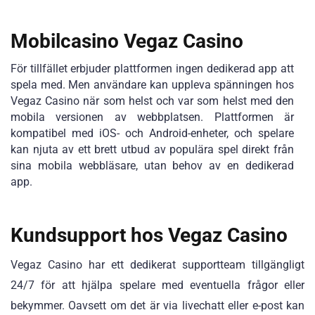
Mobilcasino Vegaz Casino
För tillfället erbjuder plattformen ingen dedikerad app att
spela med. Men användare kan uppleva spänningen hos
Vegaz Casino när som helst och var som helst med den
mobila versionen av webbplatsen. Plattformen är
kompatibel med iOS- och Android-enheter, och spelare
kan njuta av ett brett utbud av populära spel direkt från
sina mobila webbläsare, utan behov av en dedikerad
app.
Kundsupport hos Vegaz Casino
Vegaz Casino har ett dedikerat supportteam tillgängligt
24/7 för att hjälpa spelare med eventuella frågor eller
bekymmer. Oavsett om det är via livechatt eller e-post kan