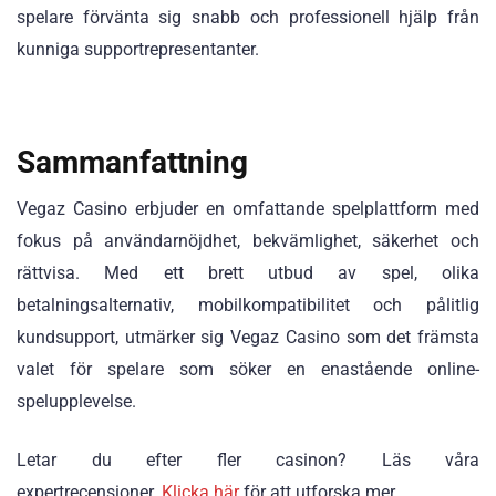
spelare förvänta sig snabb och professionell hjälp från
kunniga supportrepresentanter.
Sammanfattning
Vegaz Casino erbjuder en omfattande spelplattform med
fokus på användarnöjdhet, bekvämlighet, säkerhet och
rättvisa. Med ett brett utbud av spel, olika
betalningsalternativ, mobilkompatibilitet och pålitlig
kundsupport, utmärker sig Vegaz Casino som det främsta
valet för spelare som söker en enastående online-
spelupplevelse.
Letar du efter fler casinon? Läs våra
expertrecensioner.
Klicka här
för att utforska mer.