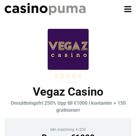
Vegaz Casino
Omsättningsfri 250% Upp till €1000 i kontanter + 150
gratissnurr
Min insättning: €/$20