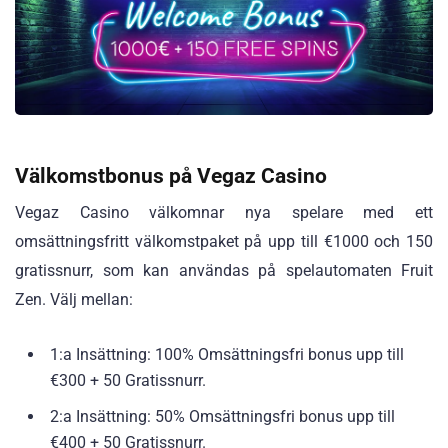
Välkomstbonus på Vegaz Casino
Vegaz Casino välkomnar nya spelare med ett
omsättningsfritt välkomstpaket på upp till €1000 och 150
gratissnurr, som kan användas på spelautomaten Fruit
Zen. Välj mellan:
1:a Insättning: 100% Omsättningsfri bonus upp till
€300 + 50 Gratissnurr.
2:a Insättning: 50% Omsättningsfri bonus upp till
€400 + 50 Gratissnurr.