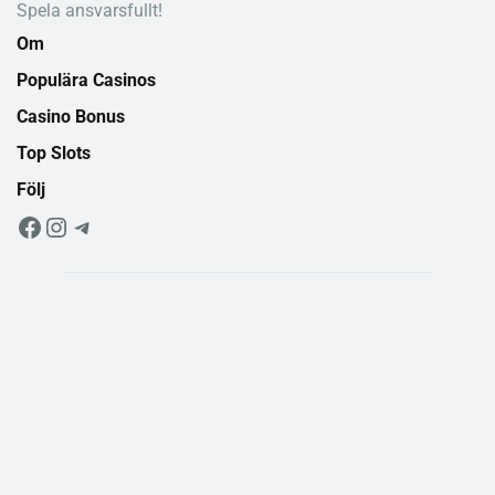
Spela ansvarsfullt!
Om
Populära Casinos
Casino Bonus
Top Slots
Följ
F
I
T
a
n
e
c
s
l
e
t
e
b
a
g
o
g
r
o
r
a