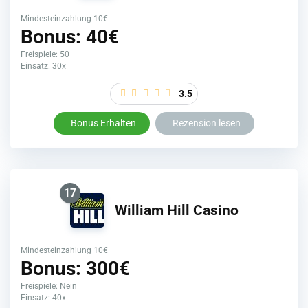
Mindesteinzahlung 10€
Bonus: 40€
Freispiele: 50
Einsatz: 30x
3.5
Bonus Erhalten
Rezension lesen
17
William Hill Casino
Mindesteinzahlung 10€
Bonus: 300€
Freispiele: Nein
Einsatz: 40x