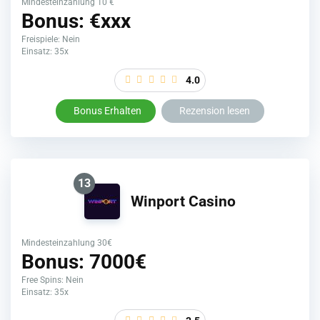
Mindesteinzahlung 10 €
Bonus: €xxx
Freispiele: Nein
Einsatz: 35x
4.0
Bonus Erhalten
Rezension lesen
13
Winport Casino
Mindesteinzahlung 30€
Bonus: 7000€
Free Spins: Nein
Einsatz: 35x