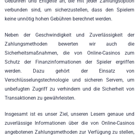
Gebühren und Entgelte an, die mit jeder Zahlungsoption
verbunden sind, um sicherzustellen, dass den Spielern
keine unnötig hohen Gebühren berechnet werden.
Neben der Geschwindigkeit und Zuverlässigkeit der
Zahlungsmethoden bewerten wir auch die
Sicherheitsmaßnahmen, die von Online-Casinos zum
Schutz der Finanzinformationen der Spieler ergriffen
werden. Dazu gehört der Einsatz von
Verschlüsselungstechnologie und sicheren Servern, um
unbefugten Zugriff zu verhindern und die Sicherheit von
Transaktionen zu gewährleisten.
Insgesamt ist es unser Ziel, unseren Lesern genaue und
zuverlässige Informationen über die von Online-Casinos
angebotenen Zahlungsmethoden zur Verfügung zu stellen,