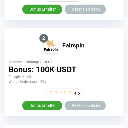
Bonus Erhalten
Rezension lesen
2
Fairspin
Mindesteinzahlung: 20USDT
Bonus: 100K USDT
Freispiele: 140
Wettanforderungen: 60x
4.5
Bonus Erhalten
Rezension lesen