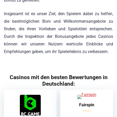
Bonus zu genießen.
Insgesamt ist es unser Ziel, den Spielern dabei zu helfen,
die bestmöglichen Boni und Willkommensangebote zu
finden, die ihren Vorlieben und Spielstilen entsprechen.
Durch die Inspektion der Bonusangebote jedes Casinos
können wir unseren Nutzern wertvolle Einblicke und
Empfehlungen geben, um ihr Spielerlebnis zu verbessern.
Casinos mit den besten Bewertungen in
Deutschland:
Fairspin