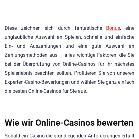
Diese zeichnen sich durch fantastische
Bonus
, eine
unglaubliche Auswahl an Spielen, schnelle und einfache
Ein- und Auszahlungen und eine gute Auswahl an
Zahlungsmethoden aus – alles wichtige Faktoren, die Sie
bei der Überprüfung von Online-Casinos für Ihr nächstes
Spielerlebnis beachten sollten. Profitieren Sie von unseren
Experten-Casino-Bewertungen und wählen Sie ganz einfach
die besten Online-Casinos für Sie aus.
Wie wir Online-Casinos bewerten
Sobald ein Casino die grundlegenden Anforderungen erfüllt