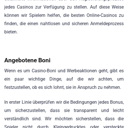
jedes Casinos zur Verfügung zu stellen. Auf diese Weise
können wir Spielern helfen, die besten Online-Casinos zu
finden, die einen nahtlosen und sicheren Anmeldeprozess
bieten.
Angebotene Boni
Wenn es um Casino-Boni und Werbeaktionen geht, gibt es
ein paar wichtige Dinge, auf die wir achten, um
festzustellen, ob es sich lohnt, sie in Anspruch zu nehmen.
In erster Linie überprüfen wir die Bedingungen jedes Bonus,
um sicherzustellen, dass sie transparent und leicht
verständlich sind. Wir möchten sicherstellen, dass die
Spieler nicht durch Kleingedrucktes oder versteckte