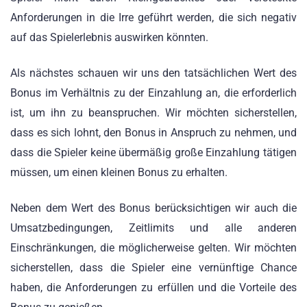
Anforderungen in die Irre geführt werden, die sich negativ
auf das Spielerlebnis auswirken könnten.
Als nächstes schauen wir uns den tatsächlichen Wert des
Bonus im Verhältnis zu der Einzahlung an, die erforderlich
ist, um ihn zu beanspruchen. Wir möchten sicherstellen,
dass es sich lohnt, den Bonus in Anspruch zu nehmen, und
dass die Spieler keine übermäßig große Einzahlung tätigen
müssen, um einen kleinen Bonus zu erhalten.
Neben dem Wert des Bonus berücksichtigen wir auch die
Umsatzbedingungen, Zeitlimits und alle anderen
Einschränkungen, die möglicherweise gelten. Wir möchten
sicherstellen, dass die Spieler eine vernünftige Chance
haben, die Anforderungen zu erfüllen und die Vorteile des