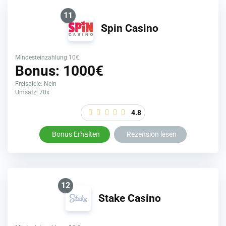
11
Spin Casino
Mindesteinzahlung 10€
Bonus: 1000€
Freispiele: Nein
Umsatz: 70x
4.8
Bonus Erhalten
Rezension lesen
12
Stake Casino