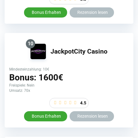
Bonus Erhalten
Rezension lesen
10
JackpotCity Casino
Mindesteinzahlung: 10€
Bonus: 1600€
Freispiele: Nein
Umsatz: 70x
4.5
Bonus Erhalten
Rezension lesen