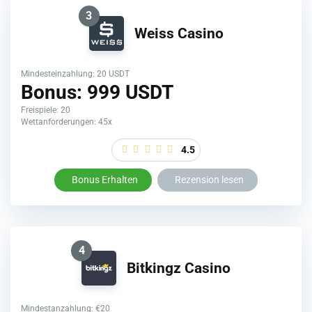
3
Weiss Casino
Mindesteinzahlung: 20 USDT
Bonus: 999 USDT
Freispiele: 20
Wettanforderungen: 45x
4.5
Bonus Erhalten
Rezension lesen
4
Bitkingz Casino
Mindestanzahlung: €20