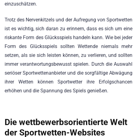
einzuschätzen.
Trotz des Nervenkitzels und der Aufregung von Sportwetten
ist es wichtig, sich daran zu erinnern, dass es sich um eine
riskante Form des Glücksspiels handeln kann. Wie bei jeder
Form des Glücksspiels sollten Wettende niemals mehr
setzen, als sie sich leisten können, zu verlieren, und sollten
immer verantwortungsbewusst spielen. Durch die Auswahl
seriöser Sportwettenanbieter und die sorgfältige Abwägung
ihrer Wetten können Sportwetter ihre Erfolgschancen
erhöhen und die Spannung des Spiels genießen.
Die wettbewerbsorientierte Welt
der Sportwetten-Websites