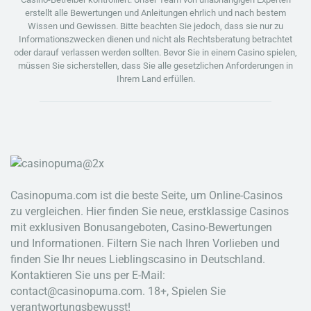
erstellt alle Bewertungen und Anleitungen ehrlich und nach bestem
Wissen und Gewissen. Bitte beachten Sie jedoch, dass sie nur zu
Informationszwecken dienen und nicht als Rechtsberatung betrachtet
oder darauf verlassen werden sollten. Bevor Sie in einem Casino spielen,
müssen Sie sicherstellen, dass Sie alle gesetzlichen Anforderungen in
Ihrem Land erfüllen.
Casinopuma.com ist die beste Seite, um Online-Casinos
zu vergleichen. Hier finden Sie neue, erstklassige Casinos
mit exklusiven Bonusangeboten, Casino-Bewertungen
und Informationen. Filtern Sie nach Ihren Vorlieben und
finden Sie Ihr neues Lieblingscasino in Deutschland.
Kontaktieren Sie uns per E-Mail:
contact@casinopuma.com. 18+, Spielen Sie
verantwortungsbewusst!