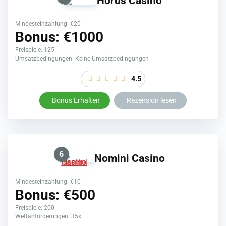
Horus Casino
Mindesteinzahlung: €20
Bonus: €1000
Freispiele: 125
Umsatzbedingungen: Keine Umsatzbedingungen
4.5
Bonus Erhalten
Rezension lesen
6
Nomini Casino
Mindesteinzahlung: €10
Bonus: €500
Freispiele: 200
Wettanforderungen: 35x