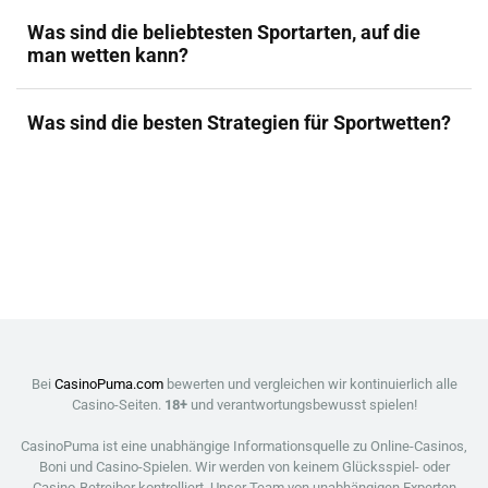
Was sind die beliebtesten Sportarten, auf die
man wetten kann?
Was sind die besten Strategien für Sportwetten?
Bei
CasinoPuma.com
bewerten und vergleichen wir kontinuierlich alle
Casino-Seiten.
18+
und verantwortungsbewusst spielen!
CasinoPuma ist eine unabhängige Informationsquelle zu Online-Casinos,
Boni und Casino-Spielen. Wir werden von keinem Glücksspiel- oder
Casino-Betreiber kontrolliert. Unser Team von unabhängigen Experten