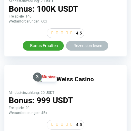
Mindesteinzahlung: 20USDT
Bonus: 100K USDT
Freispiele: 140
Wettanforderungen: 60x
4.5
Bonus Erhalten
Rezension lesen
3
Weiss Casino
Mindesteinzahlung: 20 USDT
Bonus: 999 USDT
Freispiele: 20
Wettanforderungen: 45x
4.5