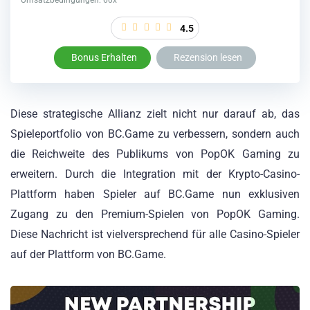
Umsatzbedingungen: 60x
4.5
Bonus Erhalten
Rezension lesen
Diese strategische Allianz zielt nicht nur darauf ab, das
Spieleportfolio von BC.Game zu verbessern, sondern auch
die Reichweite des Publikums von PopOK Gaming zu
erweitern. Durch die Integration mit der Krypto-Casino-
Plattform haben Spieler auf BC.Game nun exklusiven
Zugang zu den Premium-Spielen von PopOK Gaming.
Diese Nachricht ist vielversprechend für alle Casino-Spieler
auf der Plattform von BC.Game.