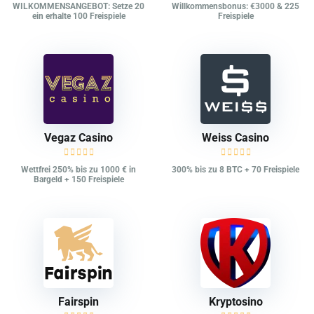
WILKOMMENSANGEBOT: Setze 20
Willkommensbonus: €3000 & 225
ein erhalte 100 Freispiele
Freispiele
Vegaz Casino
Weiss Casino
Wettfrei 250% bis zu 1000 € in
300% bis zu 8 BTC + 70 Freispiele
Bargeld + 150 Freispiele
Fairspin
Kryptosino