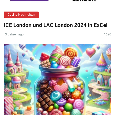
Casino Nachrichten
ICE London und LAC London 2024 in ExCel
3 Jahren ago
1620