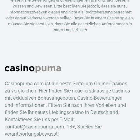
erstellt alle Bewertungen und Anleitungen ehrlich und nach bestem
Wissen und Gewissen. Bitte beachten Sie jedoch, dass sie nur zu
Informationszwecken dienen und nicht als Rechtsberatung betrachtet
oder darauf verlassen werden sollten. Bevor Sie in einem Casino spielen,
müssen Sie sicherstellen, dass Sie alle gesetzlichen Anforderungen in
Ihrem Land erfüllen.
Casinopuma.com ist die beste Seite, um Online-Casinos
zu vergleichen. Hier finden Sie neue, erstklassige Casinos
mit exklusiven Bonusangeboten, Casino-Bewertungen
und Informationen. Filtern Sie nach Ihren Vorlieben und
finden Sie Ihr neues Lieblingscasino in Deutschland.
Kontaktieren Sie uns per E-Mail:
contact@casinopuma.com. 18+, Spielen Sie
verantwortungsbewusst!