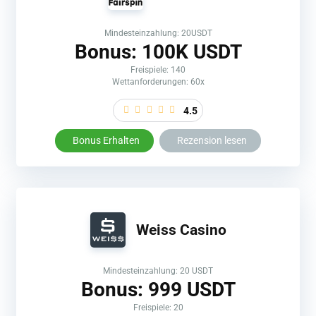
Mindesteinzahlung: 20USDT
Bonus: 100K USDT
Freispiele: 140
Wettanforderungen: 60x
4.5
Bonus Erhalten
Rezension lesen
Weiss Casino
Mindesteinzahlung: 20 USDT
Bonus: 999 USDT
Freispiele: 20