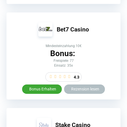
Bet7 Casino
Mindesteinzahlung 10€
Bonus:
Freispiele: 77
Einsatz: 35x
4.3
Bonus Erhalten
Rezension lesen
Stake Casino