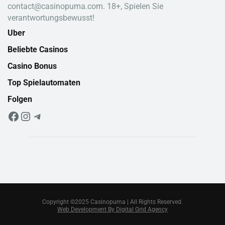
contact@casinopuma.com. 18+, Spielen Sie
verantwortungsbewusst!
Uber
Beliebte Casinos
Casino Bonus
Top Spielautomaten
Folgen
F
I
T
a
n
e
c
s
l
e
t
e
b
a
g
Copyright ©2025 Casinopuma | All Rights Reserved.
o
g
r
Web Development By Digital Grid Agency