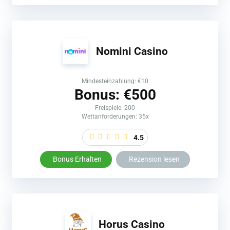
Nomini Casino
Mindesteinzahlung: €10
Bonus: €500
Freispiele: 200
Wettanforderungen: 35x
4.5
Bonus Erhalten
Rezension lesen
Horus Casino