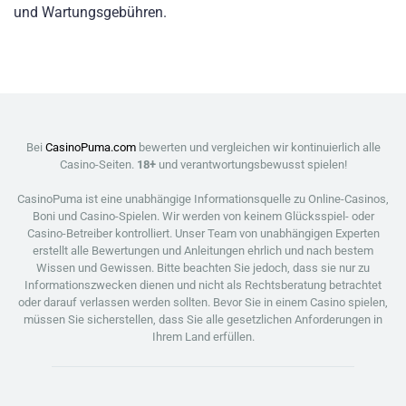
und Wartungsgebühren.
Bei
CasinoPuma.com
bewerten und vergleichen wir kontinuierlich alle
Casino-Seiten.
18+
und verantwortungsbewusst spielen!
CasinoPuma ist eine unabhängige Informationsquelle zu Online-Casinos,
Boni und Casino-Spielen. Wir werden von keinem Glücksspiel- oder
Casino-Betreiber kontrolliert. Unser Team von unabhängigen Experten
erstellt alle Bewertungen und Anleitungen ehrlich und nach bestem
Wissen und Gewissen. Bitte beachten Sie jedoch, dass sie nur zu
Informationszwecken dienen und nicht als Rechtsberatung betrachtet
oder darauf verlassen werden sollten. Bevor Sie in einem Casino spielen,
müssen Sie sicherstellen, dass Sie alle gesetzlichen Anforderungen in
Ihrem Land erfüllen.