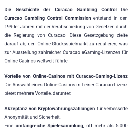
Die Geschichte der Curacao Gambling Control
Die
Curacao Gambling Control Commission
entstand in den
1990er Jahren mit der Verabschiedung von Gesetzen durch
die Regierung von Curacao. Diese Gesetzgebung zielte
darauf ab, den Online-Glücksspielmarkt zu regulieren, was
zur Ausstellung zahlreicher Curacao eGaming-Lizenzen für
Online-Casinos weltweit führte.
Vorteile von Online-Casinos mit Curacao-Gaming-Lizenz
Die Auswahl eines Online-Casinos mit einer Curacao-Lizenz
bietet mehrere Vorteile, darunter:
Akzeptanz von Kryptowährungszahlungen
für verbesserte
Anonymität und Sicherheit.
Eine
umfangreiche Spielesammlung
, oft mehr als 5.000