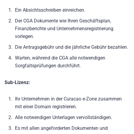
Ein Absichtsschreiben einreichen.
Der CGA Dokumente wie Ihren Geschäftsplan,
Finanzberichte und Unternehmensregistrierung
vorlegen.
Die Antragsgebühr und die jährliche Gebühr bezahlen.
Warten, während die CGA alle notwendigen
Sorgfaltsprüfungen durchführt.
Sub-Lizenz:
Ihr Unternehmen in der Curacao e-Zone zusammen
mit einer Domain registrieren.
Alle notwendigen Unterlagen vervollständigen.
Es mit allen angeforderten Dokumenten und