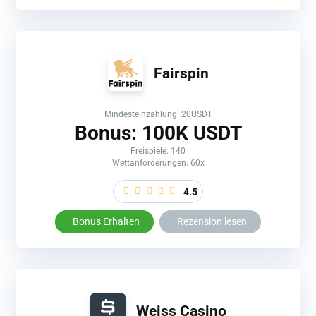
Fairspin
Mindesteinzahlung: 20USDT
Bonus: 100K USDT
Freispiele: 140
Wettanforderungen: 60x
4.5
Bonus Erhalten
Rezension lesen
Weiss Casino