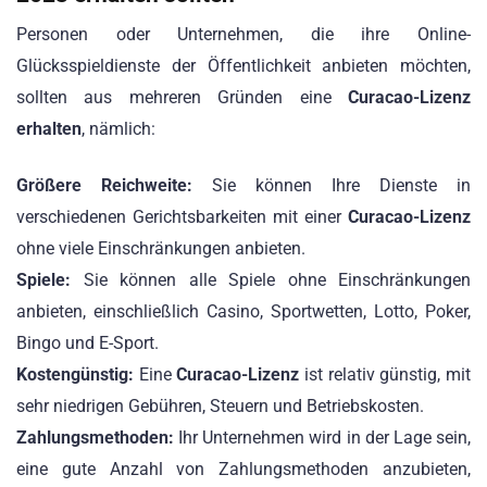
Personen oder Unternehmen, die ihre Online-
Glücksspieldienste der Öffentlichkeit anbieten möchten,
sollten aus mehreren Gründen eine
Curacao-Lizenz
erhalten
, nämlich:
Größere Reichweite:
Sie können Ihre Dienste in
verschiedenen Gerichtsbarkeiten mit einer
Curacao-Lizenz
ohne viele Einschränkungen anbieten.
Spiele:
Sie können alle Spiele ohne Einschränkungen
anbieten, einschließlich Casino, Sportwetten, Lotto, Poker,
Bingo und E-Sport.
Kostengünstig:
Eine
Curacao-Lizenz
ist relativ günstig, mit
sehr niedrigen Gebühren, Steuern und Betriebskosten.
Zahlungsmethoden:
Ihr Unternehmen wird in der Lage sein,
eine gute Anzahl von Zahlungsmethoden anzubieten,