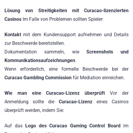
Lösung von Streitigkeiten mit Curacao-lizenzierten
Casinos
Im Falle von Problemen sollten Spieler:
Kontakt
mit dem Kundensupport aufnehmen und Details
zur Beschwerde bereitstellen.
Dokumentation sammeln, wie
Screenshots und
Kommunikationsaufzeichnungen
.
Wenn erforderlich, eine formelle Beschwerde bei der
Curacao Gambling Commission
für Mediation einreichen.
Wie man eine Curacao-Lizenz überprüft
Vor der
Anmeldung sollte die
Curacao-Lizenz
eines Casinos
überprüft werden, indem Sie:
Auf das
Logo des Curacao Gaming Control Board
im