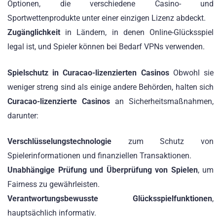
Optionen, die verschiedene Casino- und
Sportwettenprodukte unter einer einzigen Lizenz abdeckt.
Zugänglichkeit
in Ländern, in denen Online-Glücksspiel
legal ist, und Spieler können bei Bedarf VPNs verwenden.
Spielschutz in Curacao-lizenzierten Casinos
Obwohl sie
weniger streng sind als einige andere Behörden, halten sich
Curacao-lizenzierte Casinos
an Sicherheitsmaßnahmen,
darunter:
Verschlüsselungstechnologie
zum Schutz von
Spielerinformationen und finanziellen Transaktionen.
Unabhängige Prüfung und Überprüfung von Spielen
, um
Fairness zu gewährleisten.
Verantwortungsbewusste Glücksspielfunktionen
,
hauptsächlich informativ.