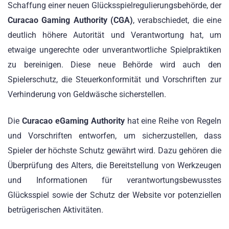
Schaffung einer neuen Glücksspielregulierungsbehörde, der
Curacao Gaming Authority (CGA)
, verabschiedet, die eine
deutlich höhere Autorität und Verantwortung hat, um
etwaige ungerechte oder unverantwortliche Spielpraktiken
zu bereinigen. Diese neue Behörde wird auch den
Spielerschutz, die Steuerkonformität und Vorschriften zur
Verhinderung von Geldwäsche sicherstellen.
Die
Curacao eGaming Authority
hat eine Reihe von Regeln
und Vorschriften entworfen, um sicherzustellen, dass
Spieler der höchste Schutz gewährt wird. Dazu gehören die
Überprüfung des Alters, die Bereitstellung von Werkzeugen
und Informationen für verantwortungsbewusstes
Glücksspiel sowie der Schutz der Website vor potenziellen
betrügerischen Aktivitäten.