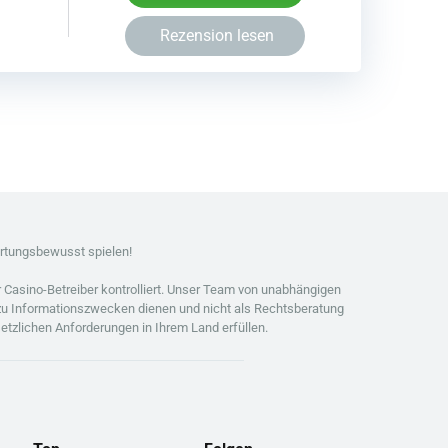
Rezension lesen
rtungsbewusst spielen!
 Casino-Betreiber kontrolliert. Unser Team von unabhängigen
 zu Informationszwecken dienen und nicht als Rechtsberatung
setzlichen Anforderungen in Ihrem Land erfüllen.