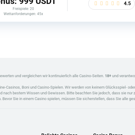
nus: 999 USDT
4.5
Freispiele: 20
Wettanforderungen: 45x
ewerten und vergleichen wir kontinuierlich alle Casino-Seiten.
18+
und verantwo
ne-Casinos, Boni und Casino-Spielen. Wir werden von keinem Glücksspiel- oder
 und nach bestem Wissen und Gewissen. Bitte beachten Sie jedoch, dass sie nur
. Bevor Sie in einem Casino spielen, müssen Sie sicherstellen, dass Sie alle ge