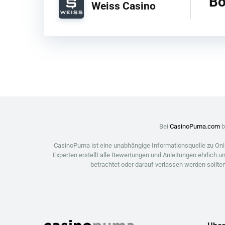
Bo
Weiss Casino
Bei
CasinoPuma.com
b
CasinoPuma ist eine unabhängige Informationsquelle zu Onli
Experten erstellt alle Bewertungen und Anleitungen ehrlich
betrachtet oder darauf verlassen werden sollten