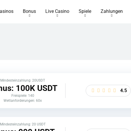
Casinos
Bonus
Live Casino
Spiele
Zahlungen
Mindesteinzahlung: 20USDT
nus: 100K USDT
4.5
Freispiele: 140
Wettanforderungen: 60x
Mindesteinzahlung: 20 USDT