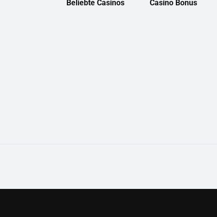
r
Beliebte Casinos
Casino Bonus