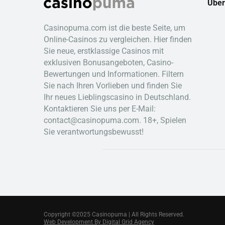
Ube
Casinopuma.com ist die beste Seite, um
Online-Casinos zu vergleichen. Hier finden
Sie neue, erstklassige Casinos mit
exklusiven Bonusangeboten, Casino-
Bewertungen und Informationen. Filtern
Sie nach Ihren Vorlieben und finden Sie
Ihr neues Lieblingscasino in Deutschland.
Kontaktieren Sie uns per E-Mail:
contact@casinopuma.com. 18+, Spielen
Sie verantwortungsbewusst!
Copyright ©2025 Casinopuma | All Rights Reserved.
Web Development By Digital Grid Agency