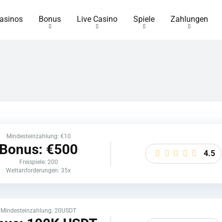
Casinos
Bonus
Live Casino
Spiele
Zahlungen
Mindesteinzahlung: €10
Bonus: €500
4.5
Freispiele: 200
Wettanforderungen: 35x
Mindesteinzahlung: 20USDT