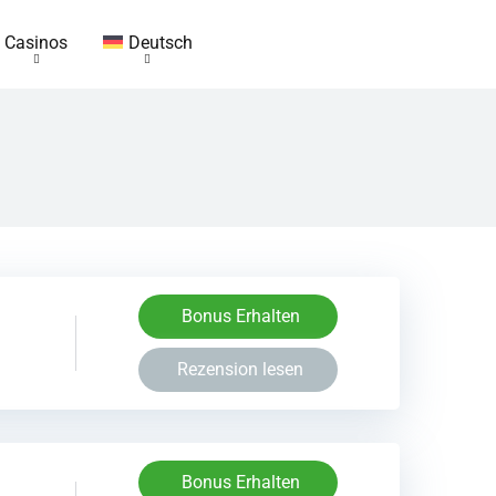
Casinos
Deutsch
Bonus Erhalten
Rezension lesen
Bonus Erhalten