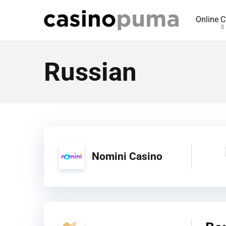
Online 
Russian
Nomini Casino