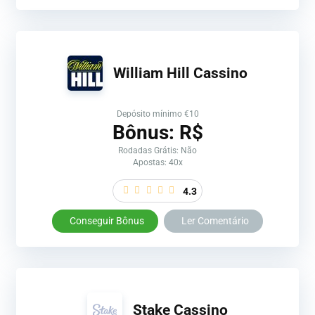
William Hill Cassino
Depósito mínimo €10
Bônus: R$
Rodadas Grátis: Não
Apostas: 40x
4.3
Conseguir Bônus
Ler Comentário
Stake Cassino