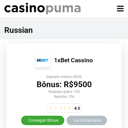
Russian
1xBet Cassino
Depósito mínimo R$30
Bônus: R$9500
Rodadas grátis: 150
Apostas: 35x
4.5
Conseguir Bônus
Ler Comentário