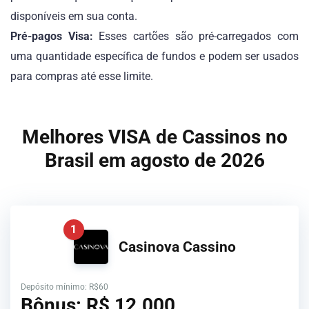
disponíveis em sua conta.
Pré-pagos Visa:
Esses cartões são pré-carregados com
uma quantidade específica de fundos e podem ser usados
para compras até esse limite.
Melhores VISA de Cassinos no
Brasil em
agosto
de
2026
1
Casinova Cassino
Depósito mínimo: R$60
Bônus: R$ 12.000