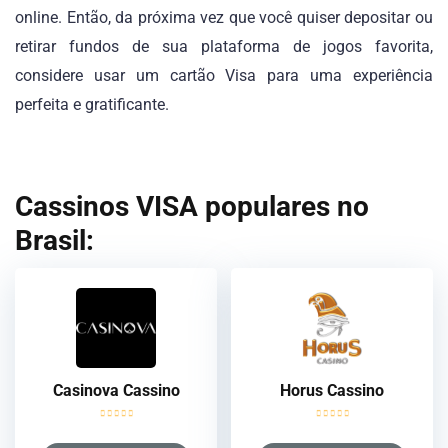
online. Então, da próxima vez que você quiser depositar ou
retirar fundos de sua plataforma de jogos favorita,
considere usar um cartão Visa para uma experiência
perfeita e gratificante.
Cassinos VISA populares no
Brasil:
Casinova Cassino
Horus Cassino