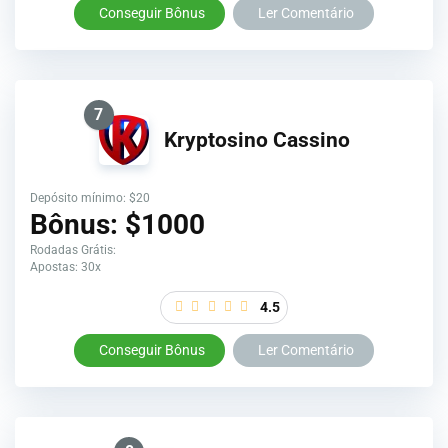
Conseguir Bônus
Ler Comentário
7
Kryptosino Cassino
Depósito mínimo: $20
Bônus: $1000
Rodadas Grátis:
Apostas: 30x
4.5
Conseguir Bônus
Ler Comentário