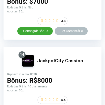
Bônus: $7000
Rodadas Grátis: Não
Apostas: 35x
3.8
Conseguir Bônus
Ler Comentário
14
JackpotCity Cassino
Depósito mínimo: R$30
Bônus: R$8000
Rodadas Grátis: 10 diariamente
Apostas: 50x
4.5