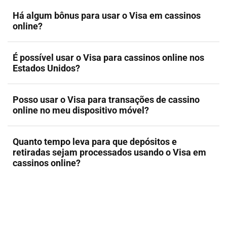
Há algum bônus para usar o Visa em cassinos
online?
É possível usar o Visa para cassinos online nos
Estados Unidos?
Posso usar o Visa para transações de cassino
online no meu dispositivo móvel?
Quanto tempo leva para que depósitos e
retiradas sejam processados usando o Visa em
cassinos online?