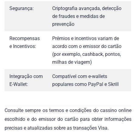
Segurança:
Criptografia avançada, detecção
de fraudes e medidas de
prevenção
Recompensas
Prêmios e incentivos variam de
e Incentivos:
acordo com o emissor do cartão
(por exemplo, cashback, pontos,
milhas de viagem)
Integração com
Compatível com e-wallets
E-Wallet:
populares como PayPal e Skrill
Consulte sempre os termos e condições do cassino online
escolhido e do emissor do cartão para obter informações
precisas e atualizadas sobre as transações Visa.