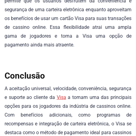
permite que os usuários desfrutem da conveniência e
segurança de uma carteira eletrônica enquanto aproveitam
os benefícios de usar um cartão Visa para suas transações
de cassino online. Essa flexibilidade atrai uma ampla
gama de jogadores e torna a Visa uma opção de
pagamento ainda mais atraente.
Conclusão
A aceitação universal, velocidade, conveniência, segurança
e suporte ao cliente da
Visa
a tornam uma das principais
opções para os jogadores da indústria de cassinos online.
Com benefícios adicionais, como programas de
recompensas e integração de carteira eletrônica, o Visa se
destaca como o método de pagamento ideal para cassinos