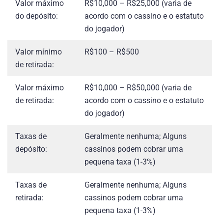
Valor máximo
R$10,000 – R$25,000 (varia de
do depósito:
acordo com o cassino e o estatuto
do jogador)
Valor mínimo
R$100 – R$500
de retirada:
Valor máximo
R$10,000 – R$50,000 (varia de
de retirada:
acordo com o cassino e o estatuto
do jogador)
Taxas de
Geralmente nenhuma; Alguns
depósito:
cassinos podem cobrar uma
pequena taxa (1-3%)
Taxas de
Geralmente nenhuma; Alguns
retirada:
cassinos podem cobrar uma
pequena taxa (1-3%)