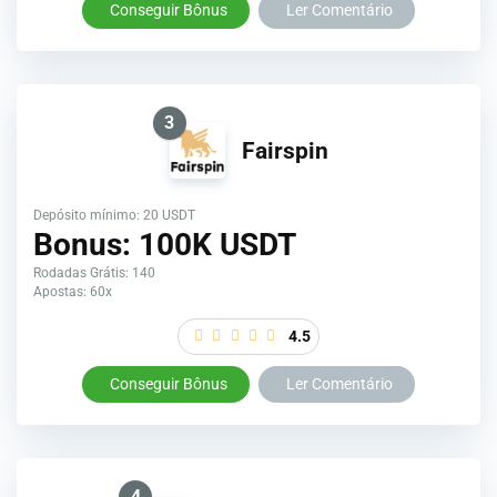
Conseguir Bônus
Ler Comentário
3
Fairspin
Depósito mínimo: 20 USDT
Bonus: 100K USDT
Rodadas Grátis: 140
Apostas: 60x
4.5
Conseguir Bônus
Ler Comentário
4