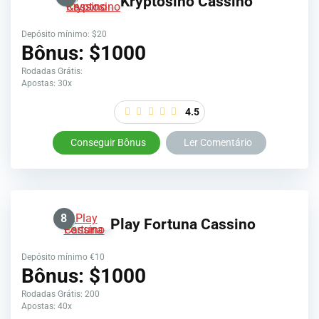
Kryptosino Cassino
Depósito mínimo: $20
Bônus: $1000
Rodadas Grátis:
Apostas: 30x
4.5
Conseguir Bônus
Ler Comentário
8
Play Fortuna Cassino
Depósito mínimo €10
Bônus: $1000
Rodadas Grátis: 200
Apostas: 40x