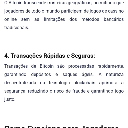
O Bitcoin transcende fronteiras geográficas, permitindo que
jogadores de todo o mundo participem de jogos de cassino
online sem as limitações dos métodos bancários
tradicionais.
4. Transações Rápidas e Seguras:
Transações de Bitcoin são processadas rapidamente,
garantindo depósitos e saques ágeis. A natureza
descentralizada da tecnologia blockchain aprimora a
segurança, reduzindo o risco de fraude e garantindo jogo
justo.