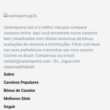
Casinopuma.com é o melhor site para comparar
cassinos online. Aqui você encontrará novos cassinos
bem classificados com ofertas exclusivas de bônus,
avaliações de cassinos e informações. Filtrar com base
nas suas preferências e encontrar seu novo cassino
favorito no Brasil. Contate-nos via e-mail:
contact@casinopuma.com. 18+, Jogue com
responsabilidade!
Sobre
Cassinos Populares
Bônus de Cassino
Melhores Slots
Seguir