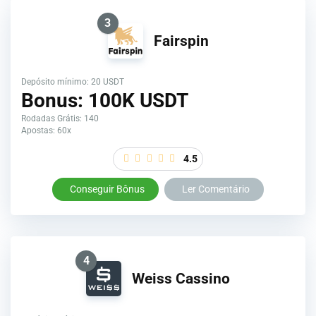
3
Fairspin
Depósito mínimo: 20 USDT
Bonus: 100K USDT
Rodadas Grátis: 140
Apostas: 60x
4.5
Conseguir Bônus
Ler Comentário
4
Weiss Cassino