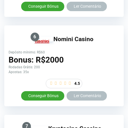
Conseguir Bônus
Ler Comentário
6
Nomini Casino
Depósito mínimo: R$60
Bonus: R$2000
Rodadas Grátis: 200
Apostas: 35x
4.5
Conseguir Bônus
Ler Comentário
7