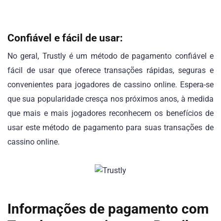
Confiável e fácil de usar:
No geral, Trustly é um método de pagamento confiável e
fácil de usar que oferece transações rápidas, seguras e
convenientes para jogadores de cassino online. Espera-se
que sua popularidade cresça nos próximos anos, à medida
que mais e mais jogadores reconhecem os benefícios de
usar este método de pagamento para suas transações de
cassino online.
Informações de pagamento com