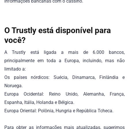
informações bancárias com o cassino.
O Trustly está disponível para
você?
A Trustly está ligada a mais de 6.000 bancos,
principalmente em toda a Europa, incluindo, mas não
limitado a:
Os países nórdicos: Suécia, Dinamarca, Finlândia e
Noruega.
Europa Ocidental: Reino Unido, Alemanha, França,
Espanha, Itália, Holanda e Bélgica.
Europa Oriental: Polônia, Hungria e República Tcheca.
Para obter as informações mais atualizadas, sugerimos