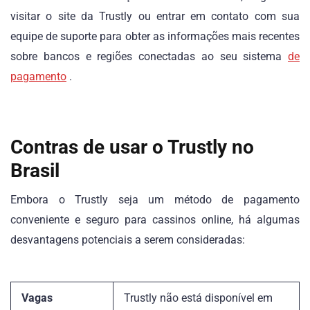
visitar o site da Trustly ou entrar em contato com sua
equipe de suporte para obter as informações mais recentes
sobre bancos e regiões conectadas ao seu sistema
de
pagamento
.
Contras de usar o Trustly no
Brasil
Embora o Trustly seja um método de pagamento
conveniente e seguro para cassinos online, há algumas
desvantagens potenciais a serem consideradas:
Vagas
Trustly não está disponível em