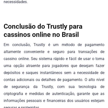
necessidades.
Conclusão do Trustly para
cassinos online no Brasil
Em conclusão, Trustly é um método de pagamento
altamente conveniente e seguro para transações de
cassino online. Seu sistema rápido e fácil de usar o torna
uma opção atraente para jogadores que desejam fazer
depósitos e saques instantâneos sem a necessidade de
contas adicionais ou detalhes de pagamento. O alto nível
de segurança da Trustly, com sua tecnologia de
criptografia e medidas de autenticação, garante que as
informações pessoais e financeiras dos usuários estejam
seguras e protegidas.