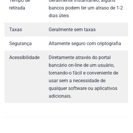
Tempo de
Geralmente instantâneo, alguns
retirada
bancos podem ter um atraso de 1-2
dias úteis
Taxas
Geralmente sem taxas
Segurança
Altamente seguro com criptografia
Acessibilidade
Diretamente através do portal
bancário on-line de um usuário,
tornando-o fácil e conveniente de
usar sem a necessidade de
qualquer software ou aplicativos
adicionais.