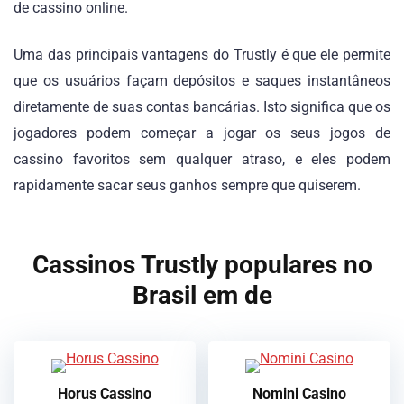
de cassino online.
Uma das principais vantagens do Trustly é que ele permite
que os usuários façam depósitos e saques instantâneos
diretamente de suas contas bancárias. Isto significa que os
jogadores podem começar a jogar os seus jogos de
cassino favoritos sem qualquer atraso, e eles podem
rapidamente sacar seus ganhos sempre que quiserem.
Cassinos Trustly populares no
Brasil em
de
Horus Cassino
Nomini Casino