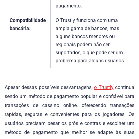
pagamento.
Compatibilidade
O Trustly funciona com uma
bancária:
ampla gama de bancos, mas
alguns bancos menores ou
regionais podem não ser
suportados, o que pode ser um
problema para alguns usuários.
Apesar dessas possíveis desvantagens,
o Trustly
continua
sendo um método de pagamento popular e confiável para
transações de cassino online, oferecendo transações
rápidas, seguras e convenientes para os jogadores. Os
usuários precisam pesar os prós e contras e escolher um
método de pagamento que melhor se adapte às suas