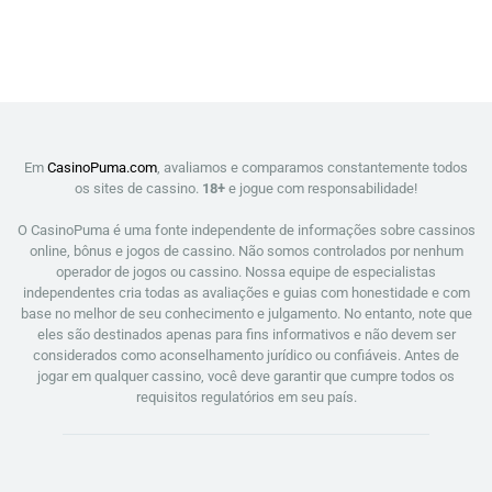
Em
CasinoPuma.com
, avaliamos e comparamos constantemente todos
os sites de cassino.
18+
e jogue com responsabilidade!
O CasinoPuma é uma fonte independente de informações sobre cassinos
online, bônus e jogos de cassino. Não somos controlados por nenhum
operador de jogos ou cassino. Nossa equipe de especialistas
independentes cria todas as avaliações e guias com honestidade e com
base no melhor de seu conhecimento e julgamento. No entanto, note que
eles são destinados apenas para fins informativos e não devem ser
considerados como aconselhamento jurídico ou confiáveis. Antes de
jogar em qualquer cassino, você deve garantir que cumpre todos os
requisitos regulatórios em seu país.