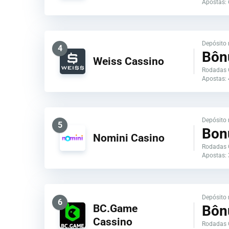
Apostas: 
Depósito
4
Bôn
Weiss Cassino
Rodadas G
Apostas: 
Depósito
5
Bon
Nomini Casino
Rodadas G
Apostas: 
Depósito
6
BC.Game
Bôn
Cassino
Rodadas G