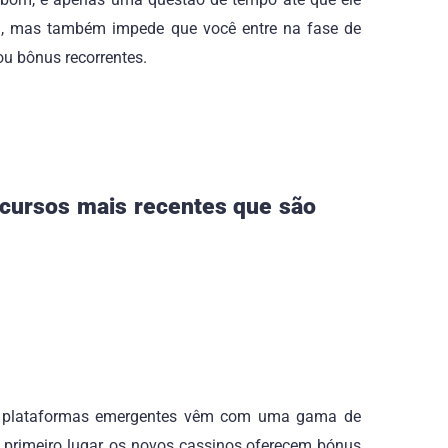
l, mas também impede que você entre na fase de
u bônus recorrentes.
ecursos mais recentes que são
as plataformas emergentes vêm com uma gama de
primeiro lugar, os novos cassinos oferecem bónus