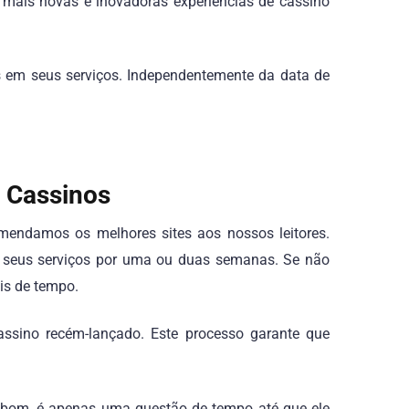
 mais novas e inovadoras experiências de cassino
s em seus serviços. Independentemente da data de
 Cassinos
endamos os melhores sites aos nossos leitores.
os seus serviços por uma ou duas semanas. Se não
is de tempo.
cassino recém-lançado. Este processo garante que
 bom, é apenas uma questão de tempo até que ele