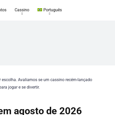
tos
Cassino
Português
r escolha. Avaliamos se um cassino recém-lançado
ra jogar e se divertir.
 em
agosto
de
2026