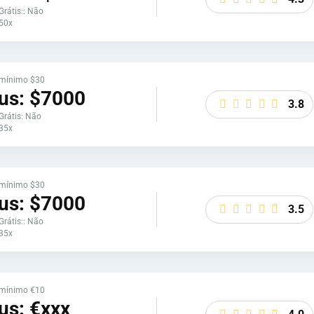
rátis:: Não
50x
 mínimo $30
us: $7000
3.8
rátis: Não
35x
 mínimo $30
us: $7000
3.5
rátis:: Não
35x
 mínimo €10
us: €xxx