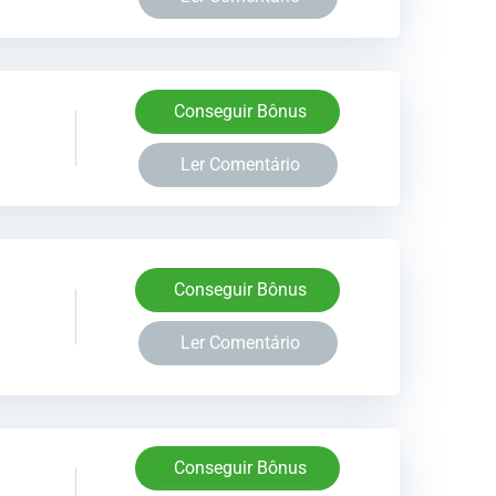
Conseguir Bônus
Ler Comentário
Conseguir Bônus
Ler Comentário
Conseguir Bônus