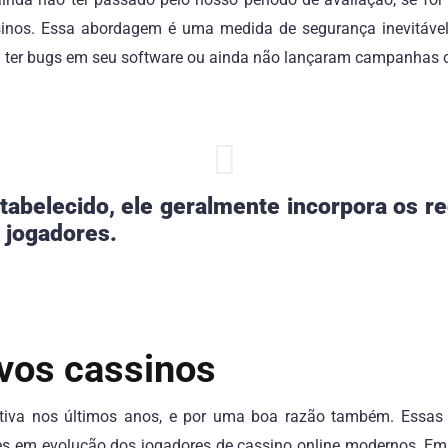
sinos. Essa abordagem é uma medida de segurança inevitáve
 ter bugs em seu software ou ainda não lançaram campanhas o
abelecido, ele geralmente incorpora os r
 jogadores.
vos cassinos
cativa nos últimos anos, e por uma boa razão também. Ess
es em evolução dos jogadores de cassino online modernos. Em 