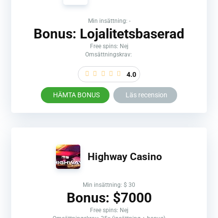
Min insättning: -
Bonus: Lojalitetsbaserad
Free spins: Nej
Omsättningskrav:
4.0
HÄMTA BONUS
Läs recension
Highway Casino
Min insättning: $ 30
Bonus: $7000
Free spins: Nej