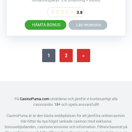
Omsättningskrav: 35x (insättning + bonus)
3.8
HÄMTA BONUS
Läs recension
1
2
»
På
CasinoPuma.com
utvärderar och jämför vi kontinuerligt alla
casinosidor.
18+
och spela ansvarsfullt!
CasinoPuma är är den bästa webbplatsen för att jämföra onlinecasinon.
Här hittar du nya högst rankade casinon med exklusiva
bonuserbjudanden, casinorecensioner och information. Filtrera baserat på