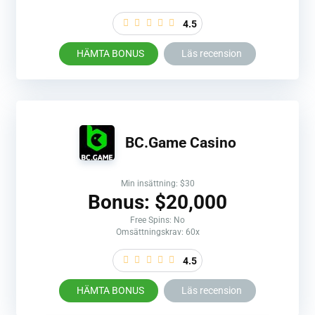
4.5
HÄMTA BONUS
Läs recension
BC.Game Casino
Min insättning: $30
Bonus: $20,000
Free Spins: No
Omsättningskrav: 60x
4.5
HÄMTA BONUS
Läs recension