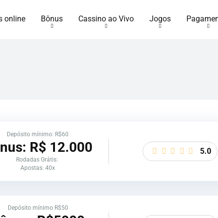
 online
Bônus
Cassino ao Vivo
Jogos
Pagamen
Depósito mínimo: R$60
nus: R$ 12.000
5.0
Rodadas Grátis:
Apostas: 40x
Depósito mínimo R$50