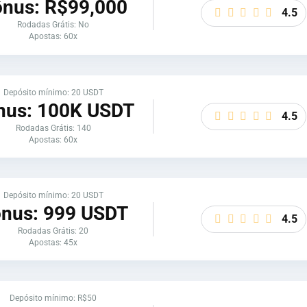
nus: R$99,000
4.5
Rodadas Grátis: No
Apostas: 60x
Depósito mínimo: 20 USDT
nus: 100K USDT
4.5
Rodadas Grátis: 140
Apostas: 60x
Depósito mínimo: 20 USDT
nus: 999 USDT
4.5
Rodadas Grátis: 20
Apostas: 45x
Depósito mínimo: R$50