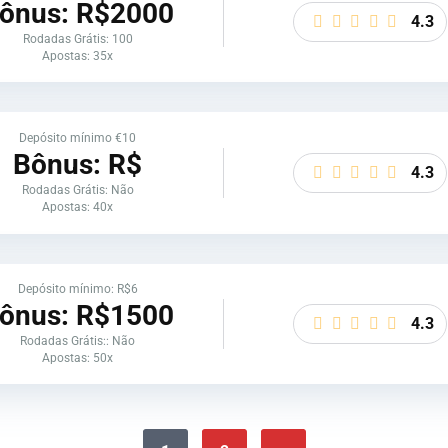
ônus: R$2000
4.3
Rodadas Grátis: 100
Apostas: 35x
Depósito mínimo €10
Bônus: R$
4.3
Rodadas Grátis: Não
Apostas: 40x
Depósito mínimo: R$6
ônus: R$1500
4.3
Rodadas Grátis:: Não
Apostas: 50x